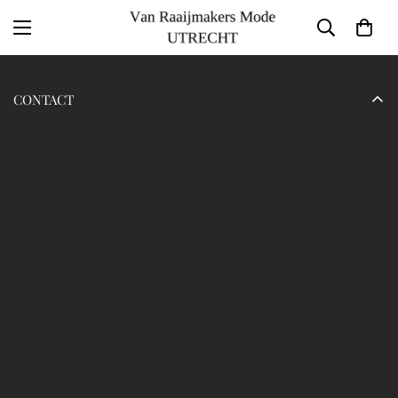
Ÿ
CONTACT
Naam Webshop
Bedrijfsnaam
Adres
KVK Nummer
BTW Nummer
Email
info@vanraaijmakersmode.nl
Telefoon
+31649522591
Geschatte reactietijd:
Openingstijden:
Maandag - vrijdag:
Zaterdag - zondag: