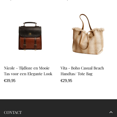
Ÿ
prijs
prijs
Nicole - Tijdloze en Mooie
Vita - Boho Casual Beach
Tas voor een Elegante Look
Handtas/ Tote Bag
Normale
€39,95
Normale
€29,95
prijs
prijs
CONTACT