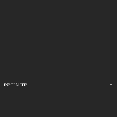
Naam Webshop
Bedrijfsnaam
Adres
KVK Nummer
BTW Nummer
Email
info@vanraaijmakersmode.nl
Telefoon
+31649522591
Geschatte reactietijd:
Openingstijden:
Maandag - vrijdag:
Zaterdag - zondag:
INFORMATIE