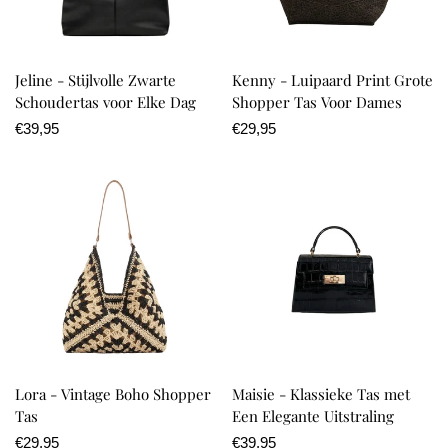
Jeline - Stijlvolle Zwarte
Kenny - Luipaard Print Grote
Schoudertas voor Elke Dag
Shopper Tas Voor Dames
Normale
€39,95
Normale
€29,95
prijs
prijs
Lora - Vintage Boho Shopper
Maisie - Klassieke Tas met
Tas
Een Elegante Uitstraling
Normale
€29,95
Normale
€39,95