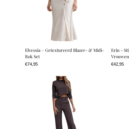
Elvessia – Getextureerd Blazer- & Midi-
Erin - St
Rok Set
Vrouwen
Normale
€74,95
Normale
€42,95
prijs
prijs