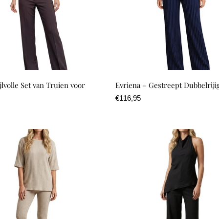
Ÿ
ijlvolle Set van Truien voor
Evriena – Gestreept Dubbelriji
Normale
€116,95
prijs