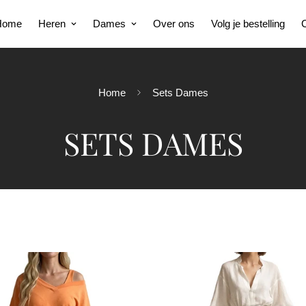
Home
Heren
Dames
Over ons
Volg je bestelling
C
Home
Sets Dames
SETS DAMES