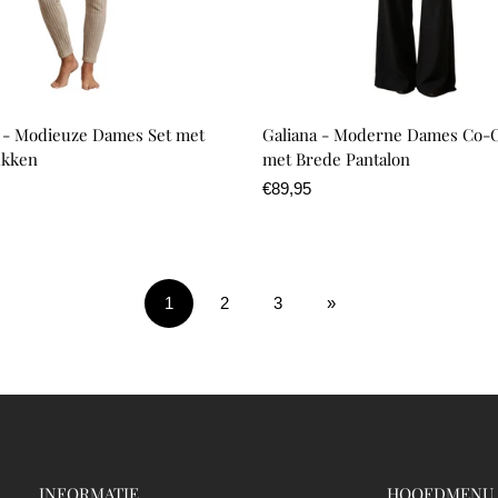
a - Modieuze Dames Set met
Galiana - Moderne Dames Co-O
ukken
met Brede Pantalon
Normale
€89,95
prijs
1
2
3
»
INFORMATIE
HOOFDMENU