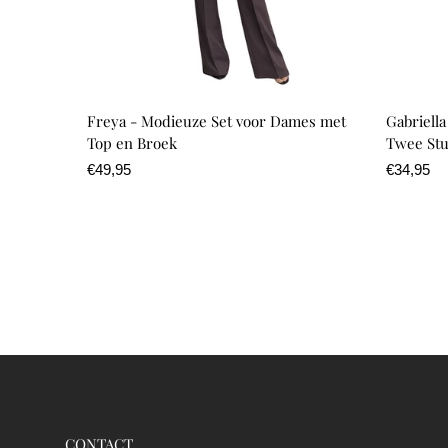
Freya - Modieuze Set voor Dames met
Gabriell
Top en Broek
Twee St
Normale
€49,95
Normale
€34,95
prijs
prijs
CONTACT