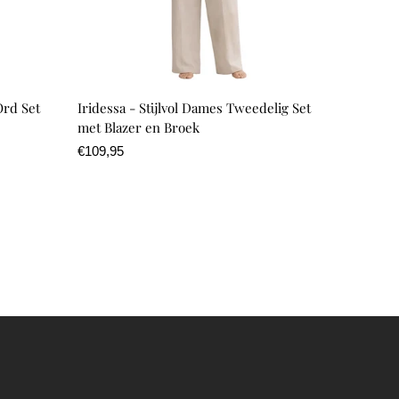
rd Set
Iridessa - Stijlvol Dames Tweedelig Set
met Blazer en Broek
Normale
€109,95
prijs