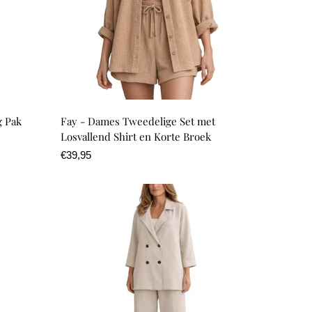
g Pak
Fay - Dames Tweedelige Set met
Losvallend Shirt en Korte Broek
Normale
€39,95
prijs