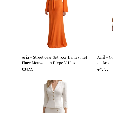
Aria – Streetwear Set voor Dames met
Avril - C
Flare Mouwen en Diepe V‑Hals
en Broek
Normale
€34,95
Normale
€49,95
prijs
prijs