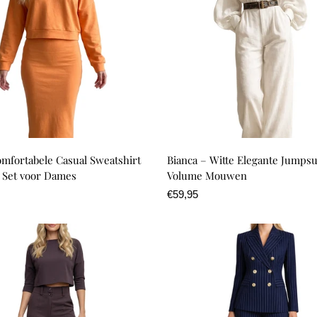
omfortabele Casual Sweatshirt
Bianca – Witte Elegante Jumpsu
 Set voor Dames
Volume Mouwen
Normale
€59,95
prijs