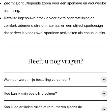
Ÿ
Zoom:
Licht uitlopende zoom voor een sportieve en vrouwelijke
uitstraling.
Details:
Ingebouwd broekje voor extra ondersteuning en
comfort, ademend stretchmateriaal en een stijlvol sportdesign
dat perfect is voor zowel sportieve activiteiten als casual outfits.
Heeft u nog vragen?
Wanneer wordt mijn bestelling verzonden?
Zodra uw betaling is bevestigd, hebben we 1-2 werkdagen nodig
om uw bestelling te verwerken en te verzenden.
Hoe kan ik mijn bestelling volgen?
Zodra uw bestelling verzonden is, ontvangt u een
Zodra uw bestelling is verzonden, ontvangt u een
verzendbevestiging per e-mail met een trackingnummer, zodat u
bevestigingsmail met een link naar uw individuele
de status van uw levering op elk moment kunt volgen.
Kan ik de artikelen ruilen of retourneren tijdens de
trackinginformatie, zodat u op elk moment de huidige status van