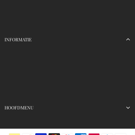
Openingstijden:
Maandag - vrijdag:
Zaterdag - zondag:
INFORMATIE
HOOFDMENU