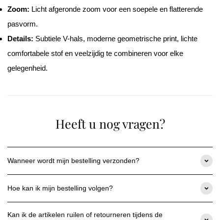
Ÿ
Zoom:
Licht afgeronde zoom voor een soepele en flatterende
pasvorm.
Details:
Subtiele V-hals, moderne geometrische print, lichte
comfortabele stof en veelzijdig te combineren voor elke
gelegenheid.
Heeft u nog vragen?
Wanneer wordt mijn bestelling verzonden?
Zodra uw betaling is bevestigd, hebben we 1-2 werkdagen nodig
om uw bestelling te verwerken en te verzenden.
Hoe kan ik mijn bestelling volgen?
Zodra uw bestelling verzonden is, ontvangt u een
Zodra uw bestelling is verzonden, ontvangt u een
verzendbevestiging per e-mail met een trackingnummer, zodat u
bevestigingsmail met een link naar uw individuele
de status van uw levering op elk moment kunt volgen.
Kan ik de artikelen ruilen of retourneren tijdens de
trackinginformatie, zodat u op elk moment de huidige status van