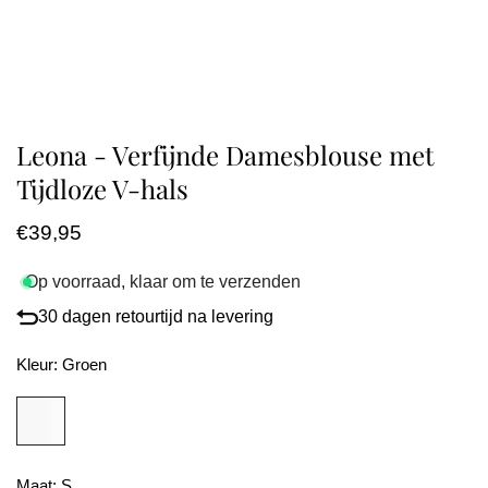
Leona - Verfijnde Damesblouse met
Tijdloze V-hals
Normale
€39,95
prijs
Op voorraad, klaar om te verzenden
30 dagen retourtijd na levering
Kleur:
Groen
Maat:
S