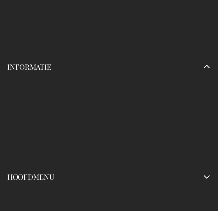
Geschatte reactietijd:
Openingstijden:
Maandag - vrijdag:
Zaterdag - zondag:
INFORMATIE
HOOFDMENU