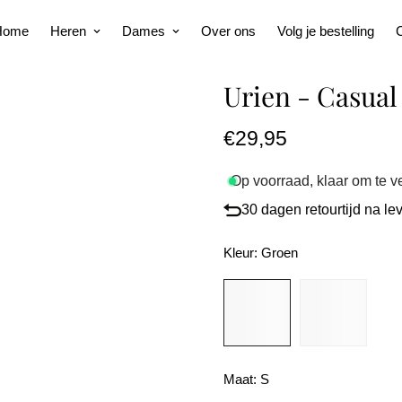
Home
Heren
Dames
Over ons
Volg je bestelling
C
Urien - Casual
Normale
€29,95
prijs
Op voorraad, klaar om te 
30 dagen retourtijd na le
Kleur:
Groen
Maat:
S