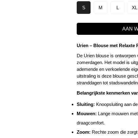
S
M
L
XL
AAN 
Urien – Blouse met Relaxte
De Urien blouse is ontworpen v
zomerdagen. Het model is uitg
ademende en verkoelende eige
uitstraling is deze blouse ges
stranddagen tot stadswandeli
Belangrijkste kenmerken va
Sluiting:
Knoopsluiting aan de 
Mouwen:
Lange mouwen met e
draagcomfort.
Zoom:
Rechte zoom die zorgt v