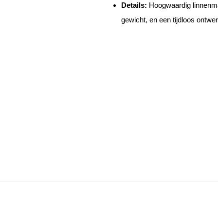
Ÿ
Details:
Hoogwaardig linnenmat
gewicht, en een tijdloos ontwe